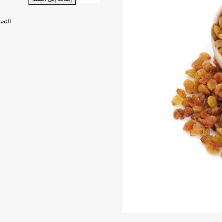
زبيب
أصفر
التص
500
ج