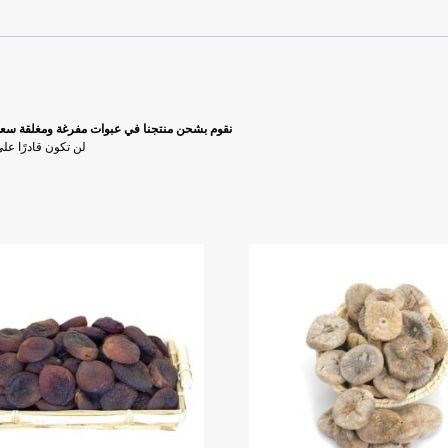
نقوم بشحن منتجنا في عبوات مفرغة ومغلقة سعة 500 ج. وبالتالي ، يمكنك إغلاق العبوة في أي وقت والحفاظ على نضار
لن تكون قادرًا على