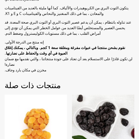
يتكون التوت البري من الكربوهيدرات والألياف. كما أنها مليئة بالعديد من الفيتامينات
والمعادن ، بما في ذلك المنغنيز والنحاس والفيتامينات C و E و K1.
عند تناوله بانتظام ، يمكن أن يدعم عصير التوت البري أو التوت البري صحة المعدة. قد
يحسن العصير والمستخلص أيضًا العديد من عوامل الخطر التي يمكن أن تؤدي إلى
أمراض القلب ، بما في ذلك مستويات الكوليسترول وضغط الدم.
إنه منتج من الدرجة الأولى.
نقوم بشحن منتجنا في عبوات مفرغة ومغلقة سعة 1 كجم. وبالتالي ، يمكنك إغلاق
العبوة في أي وقت والحفاظ على نضارتها.
لن تكون قادرًا على الاستسلام بعد أن تعتاد على جودة منتجاتنا ، والتي نقدمها مع ضمان
نضارة!
مخزن في مكان بارد وجاف.
منتجات ذات صلة