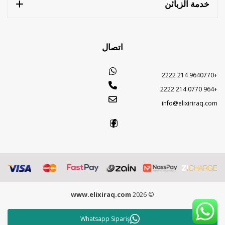
خدمة الزبائن
اتصال
+9640770 214 2222
+964 0770 214 2222
info@elixiriraq.com
www.elixiraq.com
© 2026
Whatsapp Sipariş