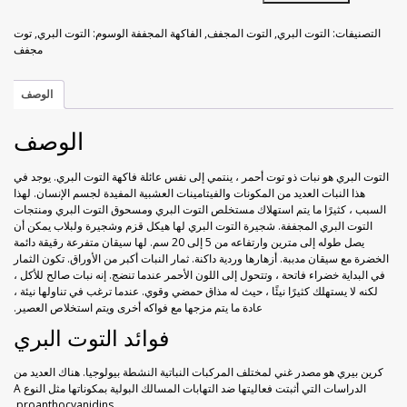
التوت
خوخ مجفف
راحة الحلقوم بورق الورد
البري
التصنيفات:
التوت البري
,
التوت المجفف
,
الفاكهة المجففة
الوسوم:
التوت البري
,
توت
1
مجفف
زبيب أسود
راحة الحلقوم مع الكاكاو
كجم
الوصف
زبيب أصفر
قطايف راحة الحلقوم
الوصف
فراولة مجففة
التوت البري هو نبات ذو توت أحمر ، ينتمي إلى نفس عائلة فاكهة التوت البري. يوجد في
كيوي مجفف
هذا النبات العديد من المكونات والفيتامينات العشبية المفيدة لجسم الإنسان. لهذا
السبب ، كثيرًا ما يتم استهلاك مستخلص التوت البري ومسحوق التوت البري ومنتجات
التوت البري المجففة. شجيرة التوت البري لها هيكل قزم وشجيرة ولبلاب يمكن أن
ليمون مجفف
يصل طوله إلى مترين وارتفاعه من 5 إلى 20 سم. لها سيقان متفرعة رقيقة دائمة
الخضرة مع سيقان مدببة. أزهارها وردية داكنة. ثمار النبات أكبر من الأوراق. تكون الثمار
في البداية خضراء فاتحة ، وتتحول إلى اللون الأحمر عندما تنضج. إنه نبات صالح للأكل ،
مانجو مجفف
لكنه لا يستهلك كثيرًا نيئًا ، حيث له مذاق حمضي وقوي. عندما ترغب في تناولها نيئة ،
عادة ما يتم مزجها مع فواكه أخرى ويتم استخلاص العصير.
موز مجفف
فوائد التوت البري
كرين بيري هو مصدر غني لمختلف المركبات النباتية النشطة بيولوجيا. هناك العديد من
الدراسات التي أثبتت فعاليتها ضد التهابات المسالك البولية بمكوناتها مثل النوع A
proanthocyanidins.