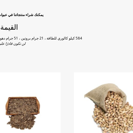
يمكنك شراء منتجاتنا في عبوات سعة 200 ج مفرغة من الهواء والتي توفر سهولة في ا
القيمة الغذا
584 كيلو كالوري للطاقة ، 21 جرام بروتين ، 51 جرام دهون (42 جرام دهون غير مشبعة) ، 20 جرام كربوهيدرات ، 0 جرام كوليسترول
لن تكون قادرًا على