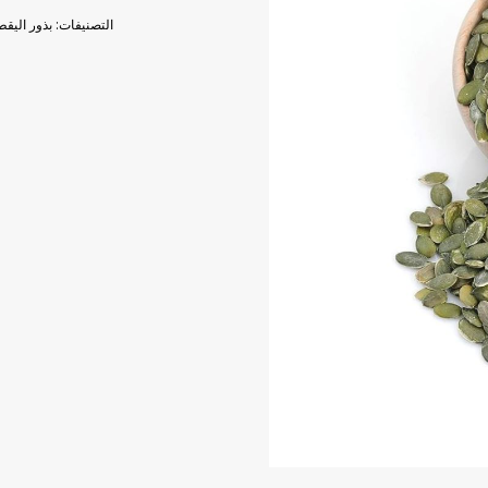
اليقطين
التصنيفات:
بذور اليق
نيئة
200
ج