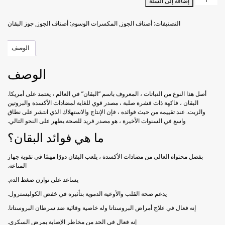
إضافة إلى السلة
خوخ مجفف
راحة الحلقوم بورق الورد
جوز
البقان
التصنيفات:
أصناف الجوز
,
المكسرات
الوسوم:
أصناف الجوز
,
جوز البقان
1
زبيب أسود
راحة الحلقوم مع الكاكاو
كجم
الوصف
زبيب أصفر
قطايف راحة الحلقوم
الوصف
فراولة مجففة
أصل هذا النوع من النباتات ، المعروف باسم “البقان” في العالم ، يعتمد على أمريكا.
البقان ، فاكهة ذات قشرة صلبة ، مصدر قوي للغاية لمضادات الأكسدة والبروتين
كيوي مجفف
والزيت. عند تقييمه من حيث فوائده ، فإن الإنتاج والاستهلاك الذي انتشر على نطاق
واسع في السنوات الأخيرة ، هو مصدر فريد للصحة.يظهر على النحو التالي.
ليمون مجفف
ما هي فوائد البقان؟
بفضل محتواه العالي من مضادات الأكسدة ، يلعب البقان دورًا مهمًا في تقوية جهاز
مانجو مجفف
المناعة.
يساعد على توازن ضغط الدم.
موز مجفف
يدعم صحة القلب والأوعية الدموية بتأثيره في خفض الكوليسترول.
إنه فعال في علاج أمراض البروستاتا وله خاصية وقائية ضد سرطان البروستاتا.
إنه فعال في الحد من مخاطر الإصابة بمرض السكري.