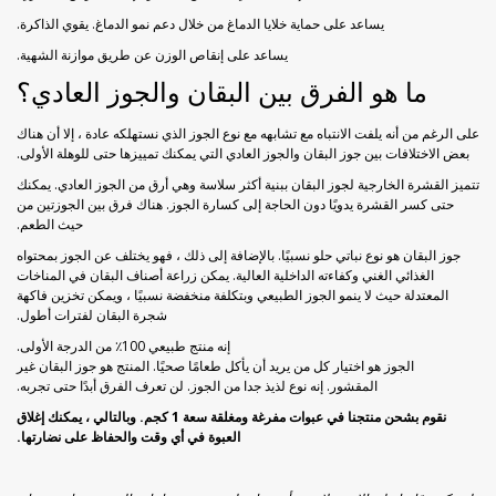
يساعد على حماية خلايا الدماغ من خلال دعم نمو الدماغ. يقوي الذاكرة.
يساعد على إنقاص الوزن عن طريق موازنة الشهية.
ما هو الفرق بين البقان والجوز العادي؟
على الرغم من أنه يلفت الانتباه مع تشابهه مع نوع الجوز الذي نستهلكه عادة ، إلا أن هناك
بعض الاختلافات بين جوز البقان والجوز العادي التي يمكنك تمييزها حتى للوهلة الأولى.
تتميز القشرة الخارجية لجوز البقان ببنية أكثر سلاسة وهي أرق من الجوز العادي. يمكنك
حتى كسر القشرة يدويًا دون الحاجة إلى كسارة الجوز. هناك فرق بين الجوزتين من
حيث الطعم.
جوز البقان هو نوع نباتي حلو نسبيًا. بالإضافة إلى ذلك ، فهو يختلف عن الجوز بمحتواه
الغذائي الغني وكفاءته الداخلية العالية. يمكن زراعة أصناف البقان في المناخات
المعتدلة حيث لا ينمو الجوز الطبيعي وبتكلفة منخفضة نسبيًا ، ويمكن تخزين فاكهة
شجرة البقان لفترات أطول.
إنه منتج طبيعي 100٪ من الدرجة الأولى.
الجوز هو اختيار كل من يريد أن يأكل طعامًا صحيًا. المنتج هو جوز البقان غير
المقشور. إنه نوع لذيذ جدا من الجوز. لن تعرف الفرق أبدًا حتى تجربه.
نقوم بشحن منتجنا في عبوات مفرغة ومغلقة سعة 1 كجم. وبالتالي ، يمكنك إغلاق
العبوة في أي وقت والحفاظ على نضارتها.