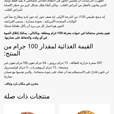
أظهرت الدراسات أن تضمين الجوز في النظام الغذائي للشخص لا يفيد فقط أولئك
الذين يعانون بالفعل من أمراض القلب ، ولكن أيضًا يقلل بشكل كبير من خطر الإصابة
بأمراض القلب.
إنه منتج طبيعي 100٪ من الدرجة الأولى. إنه نصف جوز. إنه جوز لذيذ وطازج نشأ في
الولايات المتحدة الأمريكية ، بجودة ممتازة ، يسمى الفراشة.
الجوز هو اختيار كل من يريد أن يأكل طعامًا صحيًا.
نقوم بشحن منتجاتنا في عبوات مفرغة 150 غرام ومغلقة. وبالتالي ، يمكنك إغلاق العبوة
في أي وقت والحفاظ على نضارتها.
القيمة الغذائية لمقدار 100 جرام من
المنتج:
697 سعرة حرارية للطاقة ، 15 جرام بروتين ، 64 جرام دهون (58 جرام دهون غير
مشبعة) ، 15 جرام كربوهيدرات ، 0 جرام كوليسترول
لن تكون قادرًا على الاستسلام بعد أن تعتاد على جودة منتجاتنا ، والتي نقدمها مع ضمان
نضارة!
مخزن في مكان بارد وجاف.
منتجات ذات صلة