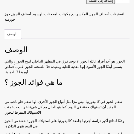
إضافة إلى السلة
خوخ مجفف
راحة الحلقوم بورق الورد
جوز
جورميه
التصنيفات:
أصناف الجوز
,
المكسرات
,
مكونات المعجنات
الوسوم:
أصناف الجوز
,
جوز
150
زبيب أسود
راحة الحلقوم مع الكاكاو
جورميه
ج
زبيب أصفر
قطايف راحة الحلقوم
الوصف
الوصف
فراولة مجففة
الجوز هو أحد أفراد عائلة الجوز. لا يوجد فرق في المظهر الداخلي لنوع الجوز ، والذي
كيوي مجفف
يسمى أيضًا الجوز الأسود. إنها مغذية للغاية ومفيدة جدًا للصحة. الجوز غني بأحماض
أوميغا 3 الدهنية.
ليمون مجفف
ما هي فوائد الجوز ؟
مانجو مجفف
طعم الجوز في كاليفورنيا ليس مرًا مثل أنواع الجوز الأخرى. لها طعم حلو ناعم. من
المفيد أن تستهلك حفنة في اليوم. كما هو الحال مع كل شيء آخر ، يجب تجنب
موز مجفف
الاستهلاك المفرط للجوز.
وفقًا لنتائج أكبر دراسة أجرتها جامعة كاليفورنيا على استهلاك الجوز ؛ حفنة من الجوز
في اليوم تقوي الذاكرة.