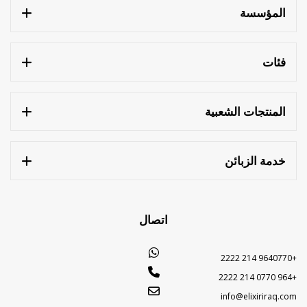
المؤسسة
فئات
المنتجات الشعبية
خدمة الزبائن
اتصال
+9640770 214 2222
+964 0770 214 2222
info@elixiriraq.com