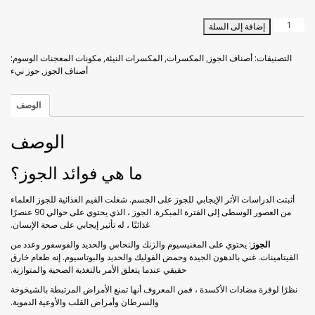
خوخ مجفف
راحة الحلقوم بورق الورد
كمية
إضافة إلى السلة
حبيبات
زبيب أسود
راحة الحلقوم مع الكاكاو
الجوز
التصنيفات:
أصناف الجوز
,
المكسرات
,
المكسرات النيئة
,
مكونات المعجنات
الوسوم:
النيء
أصناف الجوز
,
جوز نيء
المصفاة
زبيب أصفر
قطايف راحة الحلقوم
500
ج
الوصف
فراولة مجففة
الوصف
كيوي مجفف
ما هي فوائد الجوز؟
ليمون مجفف
أثبتت الدراسات الأثر الإيجابي للجوز على الجسم. شغلت القيم الغذائية للجوز العلماء
من العصور الوسطى إلى الفترة المبكرة. الجوز ، الذي يحتوي على حوالي 90 عنصرًا
مانجو مجفف
غذائيًا ، له تأثير إيجابي على صحة الإنسان.
الجوز
: يحتوي على المغنيسيوم والزنك والنحاس والحديد والفوسفور وعدد من
موز مجفف
الفيتامينات. غني بالدهون الجيدة وحمض الفوليك والحديد والبوتاسيوم. إنه طعام خارق
حقيقي عندما يتعلق الأمر بالتغذية الصحية والمتوازنة.
نظرًا لوفرة مضادات الأكسدة ، فمن المعروف أنها تمنع الأمراض المرتبطة بالشيخوخة
والسرطان وأمراض القلب والأوعية الدموية.