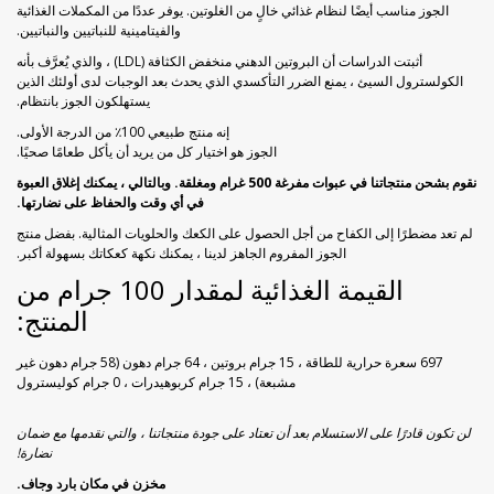
الجوز مناسب أيضًا لنظام غذائي خالٍ من الغلوتين. يوفر عددًا من المكملات الغذائية
والفيتامينية للنباتيين والنباتيين.
أثبتت الدراسات أن البروتين الدهني منخفض الكثافة (LDL) ، والذي يُعرَّف بأنه
الكولسترول السيئ ، يمنع الضرر التأكسدي الذي يحدث بعد الوجبات لدى أولئك الذين
يستهلكون الجوز بانتظام.
إنه منتج طبيعي 100٪ من الدرجة الأولى.
الجوز هو اختيار كل من يريد أن يأكل طعامًا صحيًا.
نقوم بشحن منتجاتنا في عبوات مفرغة 500 غرام ومغلقة. وبالتالي ، يمكنك إغلاق العبوة
في أي وقت والحفاظ على نضارتها.
لم تعد مضطرًا إلى الكفاح من أجل الحصول على الكعك والحلويات المثالية. بفضل منتج
الجوز المفروم الجاهز لدينا ، يمكنك نكهة كعكاتك بسهولة أكبر.
القيمة الغذائية لمقدار 100 جرام من
المنتج:
697 سعرة حرارية للطاقة ، 15 جرام بروتين ، 64 جرام دهون (58 جرام دهون غير
مشبعة) ، 15 جرام كربوهيدرات ، 0 جرام كوليسترول
لن تكون قادرًا على الاستسلام بعد أن تعتاد على جودة منتجاتنا ، والتي نقدمها مع ضمان
نضارة!
مخزن في مكان بارد وجاف.