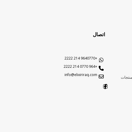
اتصال
+9640770 214 2222
+964 0770 214 2222
info@elixiriraq.com
منتجات