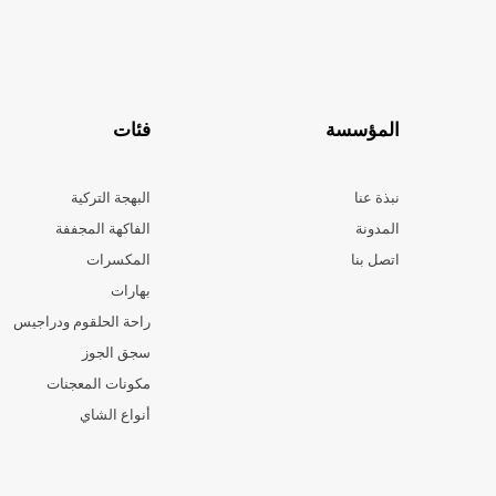
المؤسسة
فئات
نبذة عنا
البهجة التركية
المدونة
الفاكهة المجففة
اتصل بنا
المكسرات
بهارات
راحة الحلقوم ودراجيس
سجق الجوز
مكونات المعجنات
أنواع الشاي