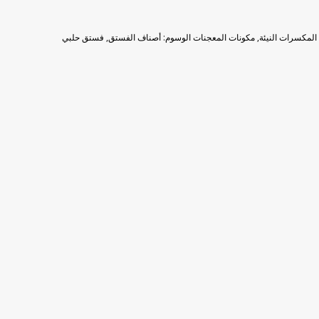
المكسرات النيئة
,
مكونات المعجنات
الوسوم:
أصناف الفستق
,
فستق حلبي