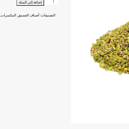
كمية
إضافة إلى السلة
حبيبات
الفستق
التصنيفات:
أصناف الفستق
,
المكسرات
,
الاخضر
500
ج