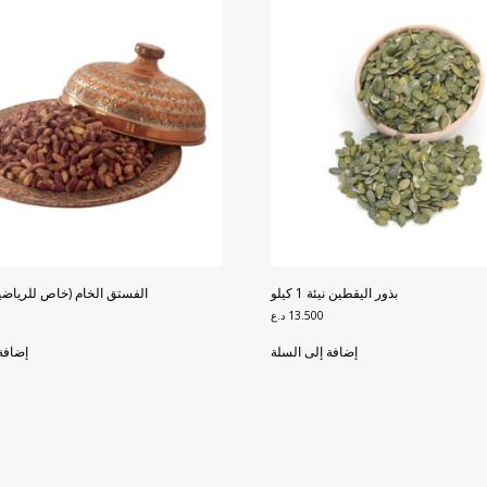
بذور اليقطين نيئة 1 كيلو
الفستق الخام (خاص للرياضيين) 0
13.500
د.ع
إضافة إلى السلة
إضافة