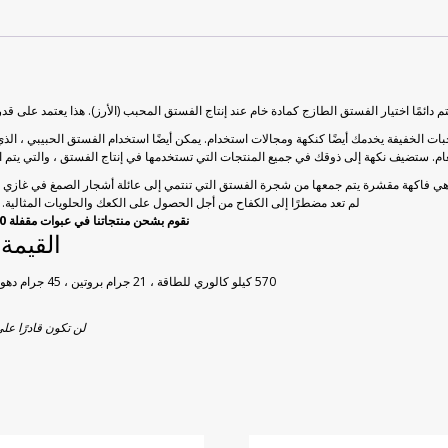
 دائمًا اختيار الفستق الطازج كمادة خام عند إنتاج الفستق المحبب (الأرز). هذا يعتمد على ق
جبات الخفيفة يخدمك أيضًا كنكهة ومجالات استخدام. يمكن أيضًا استخدام الفستق الحبيبي ، ا
ام. ستضيف نكهة إلى ذوقك في جميع المنتجات التي تستخدمها في إنتاج الفستق ، والتي ي
لم تعد مضطرًا إلى الكفاح من أجل الحصول على الكعك والحلويات المثالية. 
نقوم بشحن منتجاتنا في عبوات مقفلة 500 غرام. وبالتالي ، يمكنك إغلاق العبوة في أي وقت والحفاظ على نضارتها.
القيمة الغذا
570 كيلو كالوري للطاقة ، 21 جرام بروتين ، 45 جرام دهون (40 جرام دهون غير مشبعة) ، 29 جرام كربوهيدرات ، 0 جرام كوليسترول
لن تكون قادرًا على