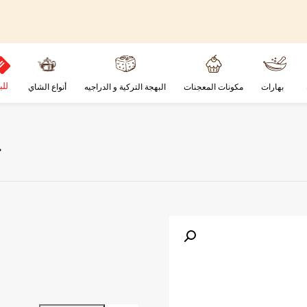
للب
بهارات
مكونات المعجنات
البهجة التركية و الدراجيه
أنواع الشاي
ح