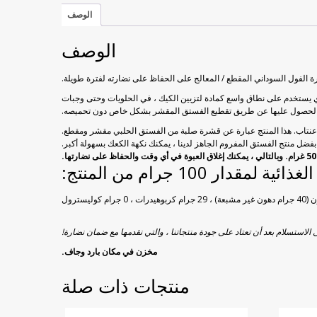
الوصف
الوصف
درة الفول السوداني المقطع / المعالج على الحفاظ على نضارته لفترة طويلة.
لذي يستخدم على نطاق واسع كمادة لتزيين الكيك ، في الحلويات وحتى وجبات
تم الحصول عليها عن طريق تقطيع الفستق المقشر بشكل خاص دون تحميصه.
بفضل منتج الفستق المفروم الجاهز لدينا ، يمكنك نكهة الكعك بسهولة أكبر.
ئية لمقدار 100 جرام من المنتج:
 الاستسلام بعد أن تعتاد على جودة منتجاتنا ، والتي نقدمها مع ضمان نضارة!
مخزن في مكان بارد وجاف.
منتجات ذات صلة