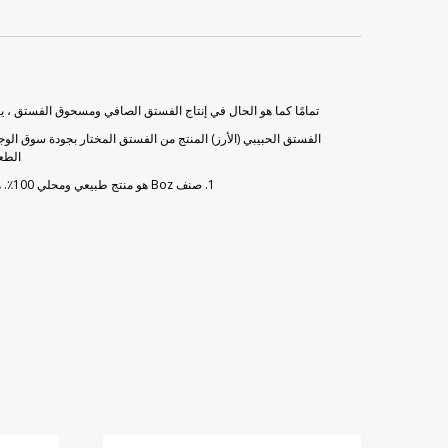
تمامًا كما هو الحال في إنتاج الفستق الصافي ومسحوق الفستق ، يتم
الفستق الحبيبي (الأرز) المنتج من الفستق المختار بجودة سوق الو
الطع
1. صنف Boz هو منتج طبيعي ومحلي 100٪. هي فاكهة مقشرة يتم جمعها من شجرة الفستق التي تنتمي إلى عائلة أشجار الصمغ في غازي عنتاب. هذا المنتج عبارة عن قشرة صلبة من الفستق الحلبي مقشر ومقطع.