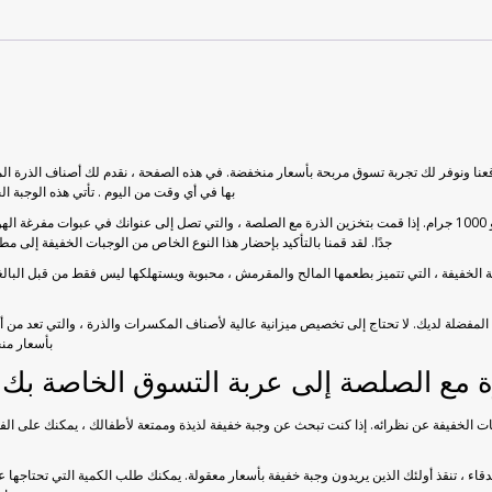
قعنا ونوفر لك تجربة تسوق مربحة بأسعار منخفضة. في هذه الصفحة ، نقدم لك أصناف الذرة الم
بها في أي وقت من اليوم . تأتي هذه الوجبة ال
أصناف الذرة الطبيعية والمحلية 100٪ متوفرة في عبوات 500 جرام و 1000 جرام. إذا قمت بتخزين الذرة مع الصلصة ، والتي تص
جدًا. لقد قمنا بالتأكيد بإحضار هذا النوع الخاص من الوجبات الخفيفة إلى 
ة الخفيفة ، التي تتميز بطعمها المالح والمقرمش ، محبوبة ويستهلكها ليس فقط من قبل البالغين
المفضلة لديك. لا تحتاج إلى تخصيص ميزانية عالية لأصناف المكسرات والذرة ، والتي تعد من أ
بأسعار من
مع الصلصة إلى عربة التسوق الخاصة بك بأ
ات الخفيفة عن نظرائه. إذا كنت تبحث عن وجبة خفيفة لذيذة وممتعة لأطفالك ، يمكنك على الف
دقاء ، تنقذ أولئك الذين يريدون وجبة خفيفة بأسعار معقولة. يمكنك طلب الكمية التي تحتاجها