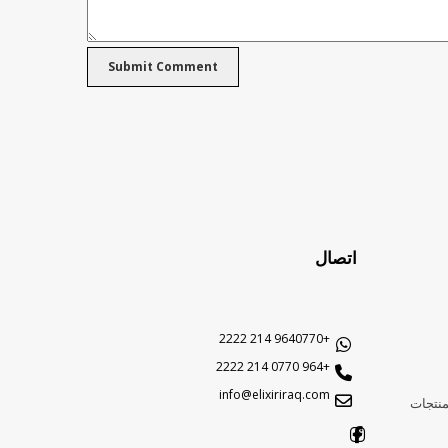
اتصال
+9640770 214 2222
+964 0770 214 2222
info@elixiriraq.com
منتجات