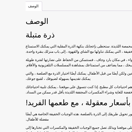
الوصف
الوصف
ذرة متبلة
حمصة اللذيذة. ستحظى بإعجابك بنكهة الذرة المقلية التي يمكنك الاستمتاع
خفيفة ، التي يمكنك تناولها مع الشاي والقهوة ، إلى باب منزلك بنقرة واحدة.
ل إلى عنوانك في عبوات مفرغة الهواء ، في مكان بارد وجاف ، فستتمكن من الحفاظ على نضارتها لفترة طويلة
مطبخك ، مما يضاعف من استمتاعك بمشاهدة المسلسلات التلفزيونية والأفلام.
 ولكن أيضًا من قبل الأطفال. يمكنك أيضًا اختيار الذرة مع الصلصة ، والتي
يمكنك تقديمها بسهولة لضيوفك ، لقمع جوعك.
هم احتياجات كل مطبخ. إذا كنت تتسوق على موقعنا ، يمكنك تلبية احتياجاتك
خفضة للغاية وشراء المكسرات المجففة اللذيذة بأقل قدر ممكن من السداد.
سعار معقولة ، مع طعمها الفريد!
ور تحويل طريقك إلى الذرة بالصلصة. هذه الوجبات الخفيفة الخاصة هي أيضًا
مفضلة للأطفال.
 على موقعنا وبذلك تصل جميع الوجبات الخفيفة والمكسرات التي تختارها إلى