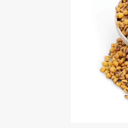
متبلة
1
كيلو