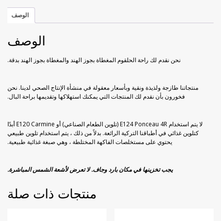
الهند
خوخ مجفف
راحة الحلقوم بورق الورد
و
الوصف
الجوز
زبيب أسود
راحة الحلقوم مع الكاكاو
500
الوصف
غرام
زبيب أصفر
قطايف راحة الحلقوم
نحن نقدم لك راحة الحلقوم المغطاة بجوز الهند والمغطاة بجوز الهند بدقة.
فراولة مجففة
منتجاتنا طازجة ولذيذة ونقية وبأسعار معقولة في منشأة الإنتاج الصحي لدينا. نحن
فخورون بأن نقدم لك المنتجات التي يمكنك استهلاكها وتقديمها براحة البال.
كيوي مجفف
لا يتم استخدام E124 Ponceau 4R (تلوين الطعام الصناعي) أو E120 Carmine أبدًا
ليمون مجفف
كتلوين غذائي في أطباقنا التركية الرائعة. بدلاً من ذلك ، يتم استخدام تلوين طبيعي
يحتوي على مستخلصات الفاكهة المختلطة ، وهي صبغة غذائية طبيعية.
مانجو مجفف
يجب تخزينها في مكان بارد وجاف. لا تعرض لأشعة الشمس المباشرة.
موز مجفف
منتجات ذات صلة