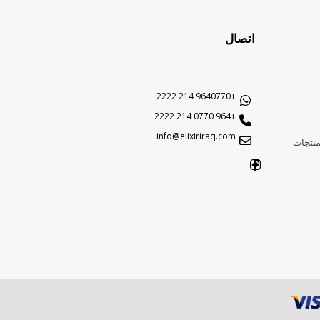
اتصال
+9640770 214 2222
+964 0770 214 2222
info@elixiriraq.com
منتجات