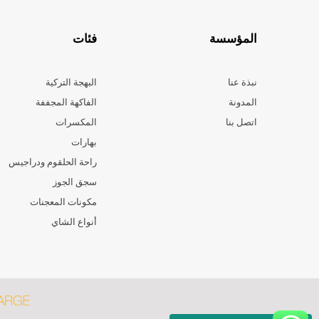
المؤسسة
فئات
نبذة عنا
البهجة التركية
المدونة
الفاكهة المجففة
اتصل بنا
المكسرات
بهارات
راحة الحلقوم ودراجيس
سجق الجوز
مكونات المعجنات
أنواع الشاي