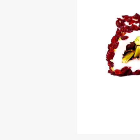
و
الزبيب
500
ج