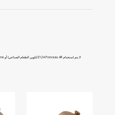
لا يتم استخدام E124 Ponceau 4R (تلوين الطعام الصناعي) أو E120 Carmine أبدًا كتلوين غذائي في أطباقنا التركية الرائعة. بدلاً من ذلك ، يتم استخدام تلوين طبيعي يحتوي على مستخلصات الفاكهة المختلطة ، وهي صبغة غذائية طبيعية.