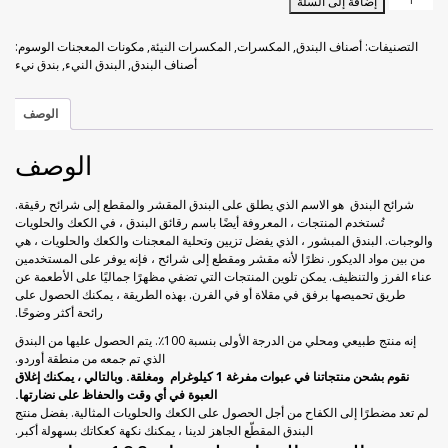
إضافة إلى السلة
خوخ مجفف
راحة الحلقوم بورق الورد
شرائح
البندق
التصنيفات:
أصناف البندق
,
المكسرات
,
المكسرات النيئة
,
مكونات المعجنات
الوسوم:
النيء
زبيب أسود
راحة الحلقوم مع الكاكاو
أصناف البندق
,
البندق النيء
,
بندق نيء
1
كجم
زبيب أصفر
قطايف راحة الحلقوم
الوصف
الوصف
فراولة مجففة
شرائح البندق هو الاسم الذي يطلق على البندق المقشر والمقطع إلى شرائح رقيقة.
كيوي مجفف
تُستخدم المنتجات ، المعروفة أيضًا باسم رقائق البندق ، في الكعك والحلويات
والوجبات. البندق المبشور ، الذي يفضل تزيين وتحلية المعجنات والكعك والحلويات ، هي
من بين مواد الديكور. نظرًا لأنه مقشر ومقطع إلى شرائح ، فإنه يوفر على المستخدمين
ليمون مجفف
عناء الفرز والتنظيف. يمكن تلوين المنتجات التي تضفي مظهرًا جماليًا على الأطعمة عن
طريق تحميصها برفق في مقلاة أو في الفرن. بهذه الطريقة ، يمكنك الحصول على
مانجو مجفف
رائحة أكثر وضوحًا.
إنه منتج طبيعي ومحلي من الدرجة الأولى بنسبة 100٪. يتم الحصول عليها من البندق
الذي تم جمعه من منطقة أوردو.
موز مجفف
نقوم بشحن منتجاتنا في عبوات مفرغة 1 كيلوغرام ومغلقة. وبالتالي ، يمكنك إغلاق
العبوة في أي وقت والحفاظ على نضارتها.
لم تعد مضطرًا إلى الكفاح من أجل الحصول على الكعك والحلويات المثالية. بفضل منتج
البندق المقطّع الجاهز لدينا ، يمكنك نكهة كعكاتك بسهولة أكبر.