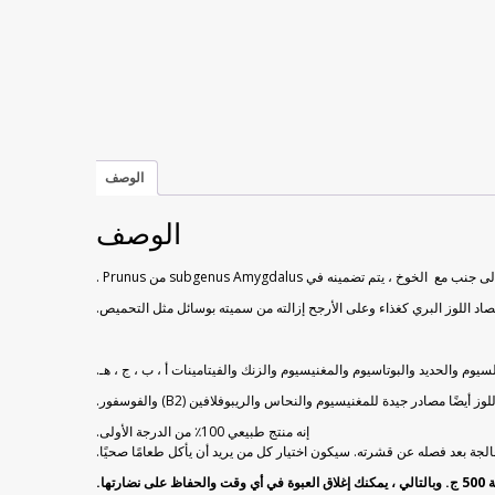
الوصف
الوصف
الخوخ
، يتم تضمينه في subgenus Amygdalus من Prunus .
 حصاد اللوز البري كغذاء وعلى الأرجح إزالته من سميته بوسائل مثل التحميص.
م والحديد والبوتاسيوم والمغنيسيوم والزنك والفيتامينات أ ، ب ، ج ، هـ.
إنه منتج طبيعي 100٪ من الدرجة الأولى.
معالجة بعد فصله عن قشرته. سيكون اختيار كل من يريد أن يأكل طعامًا صحيًا.
تها.