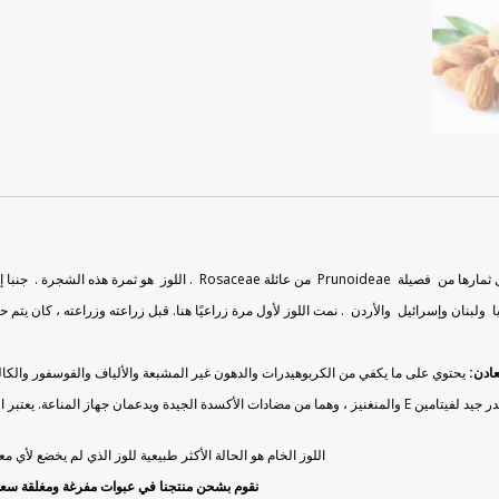
Rosa . اللوز هو ثمرة هذه الشجرة . جنبا إلى جنب مع
يا
ولبنان
وإسرائيل والأردن
.
نمت اللوز لأول مرة زراعيًا هنا. قبل زراعته وزراعته ، كان يتم
عادن:
يحتوي على ما يكفي من الكربوهيدرات والدهون غير المشبعة والألياف والفوسفور والكالسيو
لجيدة ويدعمان جهاز المناعة. يعتبر اللوز أيضًا مصادر جيدة للمغنيسيوم والنحاس والريبوفلافين (B2) والفوسفور.
اللوز الخام هو الحالة الأكثر طبيعية للوز الذي لم يخضع لأي 
نقوم بشحن منتجنا في عبوات مفرغة ومغلقة سعة 500 ج. وبالتالي ، يمكنك إغلاق العبوة في أي وقت والحفاظ على نضار