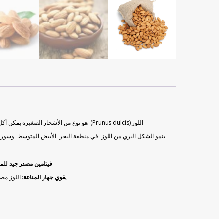
اللوز (Prunus dulcis) هو
نوع من
الأشجار الصغيرة يمكن أكل ثمارها من فصيلة Prunoideae من عائلة ceae
ينمو الشكل البري من اللوز
في
منطقة
البحر الأبيض المتوسط ​​وسور
فيتامين مصدر جيد للم
يقوي جهاز المناعة
: اللوز مصدر جيد لفيتامين E والمنغنيز ، وهما من مضادات الأكسدة ا