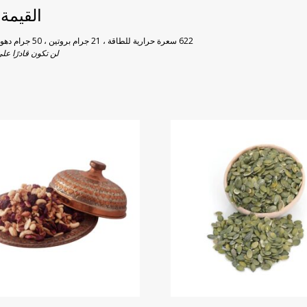
القيمة الغذا
622 سعرة حرارية للطاقة ، 21 جرام بروتين ، 50 جرام دهون (45 جرام دهون غير مشبعة) ، 22 جرام كربوهيدرات ، 0 جرام كوليسترول
لن تكون قادرًا على