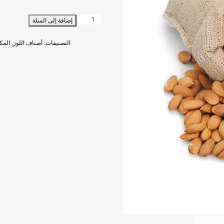
كمية
إضافة إلى السلة
لوز
نيء
التصنيفات:
أصناف اللوز
,
المك
500
ج