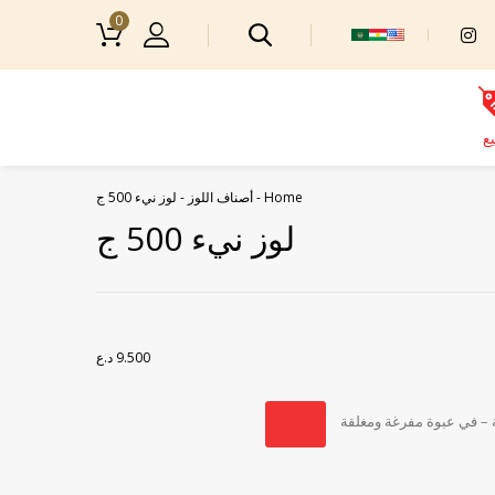
0
يع
Home
-
أصناف اللوز
-
لوز نيء 500 ج
لوز نيء 500 ج
9.500
د.ع
 – في عبوة مفرغة ومغلقة