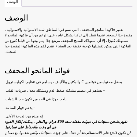
الوصف
خوخ مجفف
راحة الحلقوم بورق الورد
الوصف
زبيب أسود
راحة الحلقوم مع الكاكاو
تعتبر فاكهة المانجو المجففة ، التي تنمو في المناطق شبه الاستوائية والاستوائية ،
زبيب أصفر
قطايف راحة الحلقوم
مفيدة جدًا للصحة. عندما ننظر إلى تركيا بشكل عام ، على الرغم من أن فاكهة المانجو لا
تستهلك كثيرًا ، إلا أن استهلاك المنتج المجفف مرتفع جدًا. يتم بيعها من قبلنا كنوع من
الفاكهة التي يمكن تفضيلها كوجبة خفيفة بعد العشاء. نقدم لكم هذه الفاكهة المفيدة جدا
فراولة مجففة
لصحتك.
كيوي مجفف
فوائد المانجو المجفف
ليمون مجفف
بفضل محتواه من فيتامين C والبكتين والألياف ، يساهم في تنظيم الكوليسترول.
– يساهم في تنظيم مشكلة ضغط الدم ومشكلة معدل ضربات القلب.
مانجو مجفف
يلعب دورًا في الحد من تكون حب الشباب.
– يدعم جهاز المناعة.
موز مجفف
إنه منتج من الدرجة الأولى.
نقوم بشحن منتجاتنا في عبوات مقفلة سعة 500 غرام. وبالتالي ، يمكنك إغلاق العبوة
في أي وقت والحفاظ على نضارتها.
لن تكون قادرًا على الاستسلام بعد أن تعتاد على جودة منتجاتنا ، والتي نقدمها مع ضمان