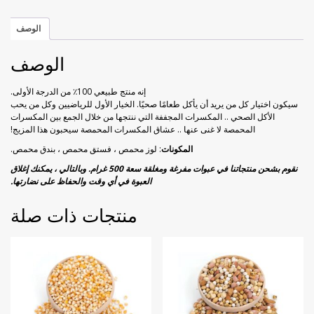
خوخ مجفف
راحة الحلقوم بورق الورد
الوصف
زبيب أسود
راحة الحلقوم مع الكاكاو
الوصف
زبيب أصفر
قطايف راحة الحلقوم
إنه منتج طبيعي 100٪ من الدرجة الأولى.
سيكون اختيار كل من يريد أن يأكل طعامًا صحيًا. الخيار الأول للرياضيين وكل من يحب
فراولة مجففة
الأكل الصحي .. المكسرات المجففة التي ننتجها من خلال الجمع بين المكسرات
المحمصة لا غنى عنها .. عشاق المكسرات المحمصة سيحبون هذا المزيج!
كيوي مجفف
المكونات
: لوز محمص ، فستق محمص ، بندق محمص.
نقوم بشحن منتجاتنا في عبوات مفرغة ومغلقة سعة 500 غرام. وبالتالي ، يمكنك إغلاق
العبوة في أي وقت والحفاظ على نضارتها.
ليمون مجفف
منتجات ذات صلة
مانجو مجفف
موز مجفف