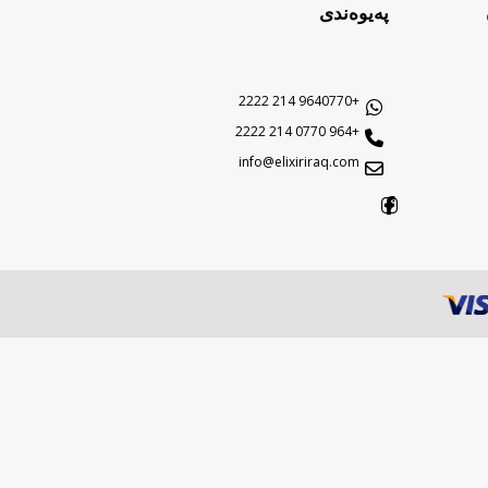
پەیوەندی
+9640770 214 2222
+964 0770 214 2222
info@elixiriraq.com