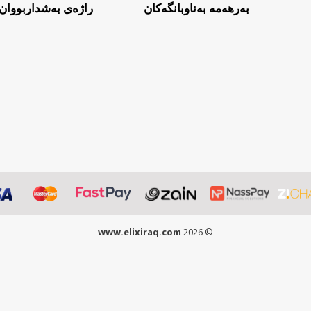
بەرهەمە بەناوبانگەکان
راژەی بەشداربووان
www.elixiraq.com
© 2026