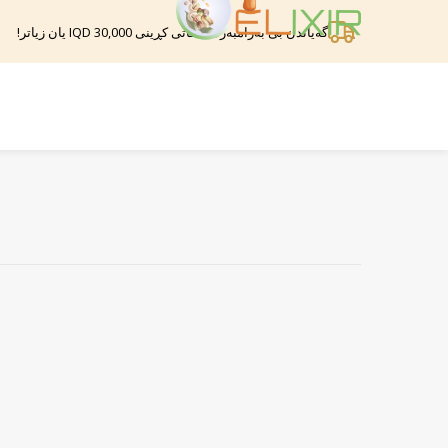
گەیاندن بێ بەرامبەرە لە کاتی کڕینی 30,000 IQD یان زیاتر!