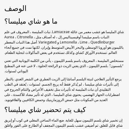
خوخ مجفف
راحة الحلقوم بورق الورد
الوصف
زبيب أسود
راحة الحلقوم مع الكاكاو
ما هو شاي ميليسا؟
زبيب أصفر
قطايف راحة الحلقوم
شاي المليسا هو عشب معمر من عائلة Lamiaceae. نبات المليسة ، المعروف في علم
النبات باسم ميليسا أوفيسيناليس إل ، له أصناف مثل Aurea ، Citronella ،
Lemonella ، Lime ، Quedlinburger و Variegated. أصل هذا النبات المعطر
فراولة مجففة
بالليمون هو أوروبا الوسطى والبحر الأبيض المتوسط ​​وإيران. لكنها نمت في جميع أنحاء
العالم. تستخدم الأوراق كشاي وكذلك تستخدم في بعض المأكولات لتحلية الطعام.
كيوي مجفف
مستخلص المليسة ، المعروف باسم بلسم الليمون ، يأتي من الكلمة اليونانية التي تعني
“بلسمون”. بلسم الليمون ، الذي يعني الزيت ذو الرائحة الحلوة ، لا غنى عنه في المطبخ
اليوناني لسنوات.
ليمون مجفف
يرجع التأثير العلاجي لنبتة البلسم أساسًا إلى الزيت العطري في الشعر الغدي. بالنظر
إلى تأثيرات شاي ميليسا ، لم يُذكر فقط أنه يريح الجسم. لسنوات ، يُعتقد في الطب
التقليدي أن نبات المليسة له تأثيرات مثل تخفيف الأعراض والتئام الجروح في
مانجو مجفف
اضطرابات الجهاز الهضمي. يحتوي شاي المليسا ، الذي له تأثير مضاد للأكسدة ، على
العديد من المكونات مثل حمض الروزمارينيك وحمض الكافيين والفلافونويد.
موز مجفف
كيف يتم تحضير شاي ميليسا؟
إن تخمير شاي بلسم الليمون سهل للغاية. ضع الماء الساخن المغلي في كوب أو إبريق
شاي قابل للغلق. ثم أضيفي عشب بلسم الليمون المجفف أو الطازج على الفور وأغلق