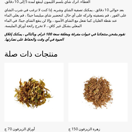
الغطاء. اترك شاي بلسم الليمون لينقع لمدة 5 إلى 10 دقائق.
بعد حوالي 10 دقائق ، يمكنك تصفية الشاي وشربه. إذا كنت لا ترغب في شرب الشاي
على الفور ، قم بتصفيته واتركه على أي حال. لتحضير شاي ميليسا جيدًا ، قم بغلي الماء
عند نقطة الغليان كما تفعل مع الشاي الأسود ، وإلا لن ينقع الشاي جيدًا. في الماء
المغلي بشكل غير كافٍ ، لا تخرج رائحة أوراق المليسة.
نقوم بشحن منتجاتنا في عبوات مفرغة ومغلقة سعة 100 غرام. وبالتالي ، يمكنك إغلاق
العبوة في أي وقت والحفاظ على نضارتها.
منتجات ذات صلة
زهرة الزيزفون 150 ج
أوراق الزيزفون 70 ج