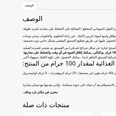
الوصف
الوصف
درة الفول السوداني المقطع / المعالج على الحفاظ على نضارته لفترة طويلة.
نطاق واسع كمواد لتزيين الكيك ، في راحة الحلقوم والحلويات وحتى وجبات
تم الحصول عليها عن طريق تقطيع الفستق المقشر بشكل خاص دون تحميصه.
شرائح الفستق الجاهز لدينا ، يمكنك الحصول على نكهة الكعك بسهولة أكبر.
ئية لمقدار 100 جرام من المنتج:
 الاستسلام بعد أن تعتاد على جودة منتجاتنا ، والتي نقدمها مع ضمان نضارة!
مخزن في مكان بارد وجاف.
منتجات ذات صلة