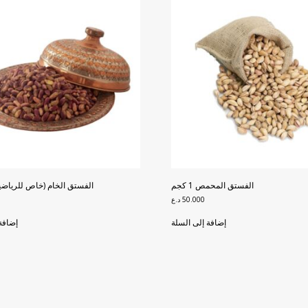
الفستق المحمص 1 كجم
الفستق الخام (خاص للرياضيين) 0
50.000
د.ع
إضافة إلى السلة
إضافة