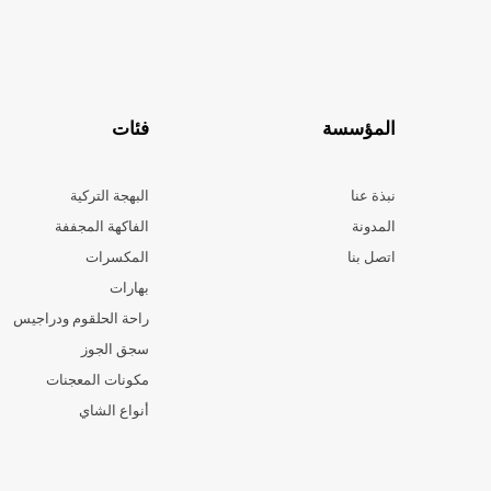
المؤسسة
فئات
نبذة عنا
البهجة التركية
المدونة
الفاكهة المجففة
اتصل بنا
المكسرات
بهارات
راحة الحلقوم ودراجيس
سجق الجوز
مكونات المعجنات
أنواع الشاي