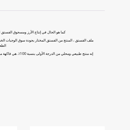
كما هو الحال في إنتاج الأرز ومسحوق الفستق الح
ملف الفستق ، المنتج من الفستق المختار بجودة سوق الوجبات الخفي
الطع
إنه منتج طبيعي ومحلي من الدرجة الأولى بنسبة 100٪. هي فاكهة مقشرة يتم جمعها من شجرة الفستق التي تنتمي إلى عائلة أشجار الصمغ في غازي عنتاب. هذا المنتج عبارة عن شكل شرائح (شبكي) من الفستق تم تقشير قشرته الصلبة.