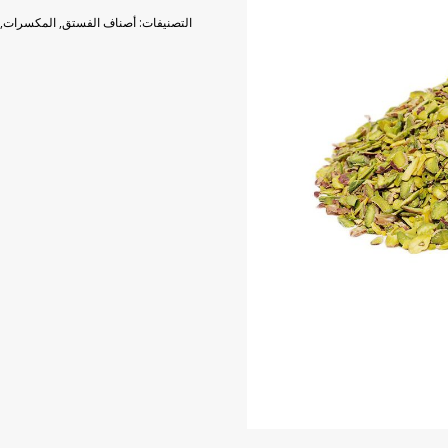
الفستق
التصنيفات:
أصناف الفستق
,
المكسرات
,
100
ج