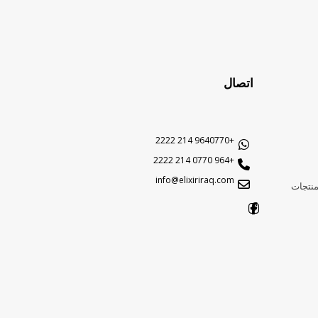
اتصال
+9640770 214 2222
+964 0770 214 2222
info@elixiriraq.com
منتجات